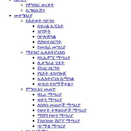
የምስክር ወረቀት
ኤግዚቢሽን
መተግበሪያ
የሕይወት ሳይንስ
ስቴሪል ኤፒአይ
ዝግጅት
ባዮሎጂካል
የህዝብ ስርዓት
የሙከራ መሣሪያ
ማይክሮ ኤሌክትሮኒክስ
የሲኤምፒ ማጣሪያ
ሊቶግራፊ ሂደት
Hvac ስርዓት
የሂደት ቴክኖሎጂ
ኤሌክትሮኒክ ኬሚካል
ውሂብ ተከማችቷል።
ምግብ እና መጠጥ
የቢራ ማጣሪያ
ወይን ማጣሪያ
ለስላሳ መጠጦች ማጣሪያ
የወተት ተዋጽኦዎች ማጣሪያ
ማሸግ የውሃ ማጣሪያ
Fructose ሽሮፕ ማጣሪያ
ጭማቂ ማጣሪያ