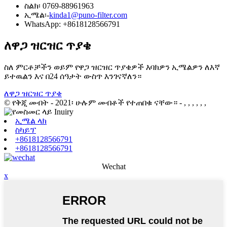
ስልክ፡ 0769-88961963
ኢሜል፡-
kinda1@puno-filter.com
WhatsApp: +8618128566791
ለዋጋ ዝርዝር ጥያቄ
ስለ ምርቶቻችን ወይም የዋጋ ዝርዝር ጥያቄዎች እባክዎን ኢሜልዎን ለእኛ
ይተዉልን እና በ24 ሰዓታት ውስጥ እንገናኛለን።
ለዋጋ ዝርዝር ጥያቄ
© የቅጂ መብት - 2021፡ ሁሉም መብቶች የተጠበቁ ናቸው።
- , , , , , ,
ኢሜል ላክ
ስካይፕ
+8618128566791
+8618128566791
Wechat
x