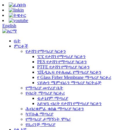
English
ቤት
ምርቶች
የታሸገ የማጣሪያ ካርቶን
ፒፒ የታሸገ የማጣሪያ ካርቶን
PES የታሸገ የማጣሪያ ካርቶን
PTFE የታሸገ የማጣሪያ ካርቶን
ፒቪዲኤፍ የተለጠፈ የማጣሪያ ካርቶን
የ Glass Firber Membrane ማጣሪያ ካርቶሪ
ናይሎን ሜምብራን ማጣሪያ ካርትሬጅ
የማጣሪያ መኖሪያ ቤት
የብረት ማጣሪያ ካርቶሪ
ቲታኒየም ማጣሪያ
አይዝጌ ብረት የታሸገ የማጣሪያ ካርቶን
ሕብረቁምፊ ቁስል ማጣሪያ ካርቶን
ካፕሱል ማጣሪያ
የማጣሪያ ታማኝነት ሞካሪ
የሲሪንጅ ማጣሪያ
ስለ እኛ