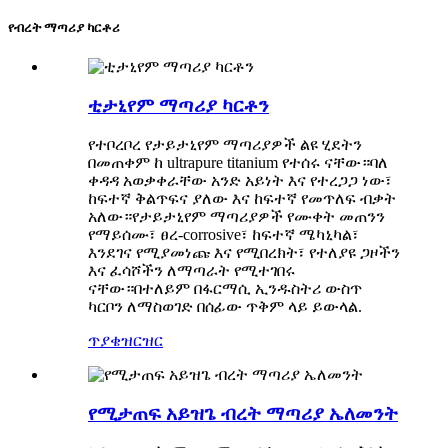
የብረት ማጣሪያ ካርቶሪ
ቲታኒየም ማጣሪያ ካርቶን
የተቦረቦረ የታይታኒየም ማጣሪያዎች ልዩ ሂደትን
በመጠቀም ከ ultrapure titanium የተሰሩ ናቸው።ባለ
ቀዳዳ አወቃቀራቸው አንድ አይነት እና የተረጋጋ ነው፣
ከፍተኛ ቅልጥፍና ያለው እና ከፍተኛ የመጥለፍ ብቃት
አለው።የታይታኒየም ማጣሪያዎች የሙቀት መጠንን
የማይሰሙ፣ ፀረ-corrosive፣ ከፍተኛ ሜካኒካል፣
እንደገና የሚያመነጩ እና የሚበረክት፣ የተለያዩ ጋዞችን
እና ፈሳሾችን ለማጣራት የሚተገበሩ
ናቸው።በተለይም በፋርማሲ ኢንዱስትሪ ውስጥ
ካርቦን ለማስወገድ በሰፊው ጥቅም ላይ ይውላል.
ጥያቄ
ዝርዝር
የሚታጠፍ አይዝጌ ብረት ማጣሪያ ኤለመንት