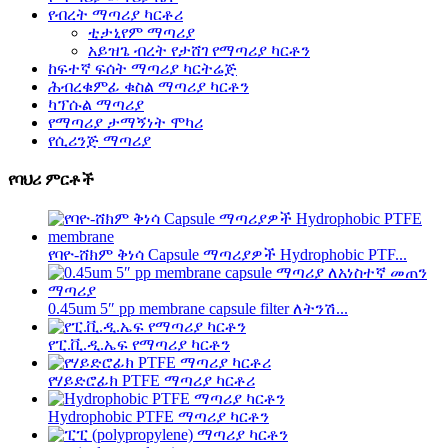
የብረት ማጣሪያ ካርቶሪ
ቲታኒየም ማጣሪያ
አይዝጌ ብረት የታሸገ የማጣሪያ ካርቶን
ከፍተኛ ፍሰት ማጣሪያ ካርትሬጅ
ሕብረቁምፊ ቁስል ማጣሪያ ካርቶን
ካፕሱል ማጣሪያ
የማጣሪያ ታማኝነት ሞካሪ
የሲሪንጅ ማጣሪያ
የባህሪ ምርቶች
የባዮ-ሸክም ቅነሳ Capsule ማጣሪያዎች Hydrophobic PTF...
0.45um 5″ pp membrane capsule filter ለትንሽ...
የፒ.ቪ.ዲ.ኤፍ የማጣሪያ ካርቶን
የሃይድሮፊክ PTFE ማጣሪያ ካርቶሪ
Hydrophobic PTFE ማጣሪያ ካርቶን