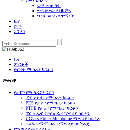
የውሃ ህክምና
ውሃ መጠጣት
የንግድ የውሃ ህክምና
የባህር ውሃ ጨዋማነት
ዜና
በየጥ
አግኙን
ቤት
ምርቶች
የብረት ማጣሪያ ካርቶሪ
ምድቦች
የታሸገ የማጣሪያ ካርቶን
ፒፒ የታሸገ የማጣሪያ ካርቶን
PES የታሸገ የማጣሪያ ካርቶን
PTFE የታሸገ የማጣሪያ ካርቶን
ፒቪዲኤፍ የተለጠፈ የማጣሪያ ካርቶን
የ Glass Firber Membrane ማጣሪያ ካርቶሪ
ናይሎን ሜምብራን ማጣሪያ ካርትሬጅ
የማጣሪያ መኖሪያ ቤት