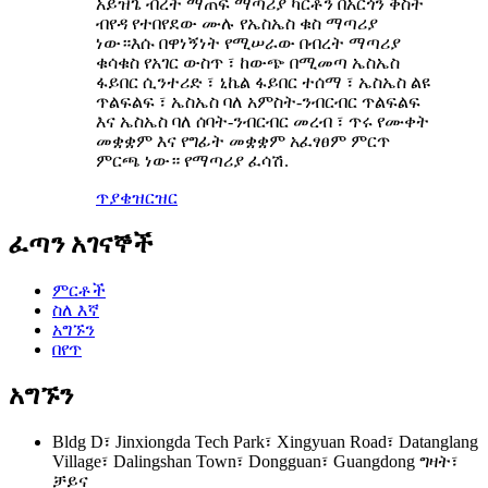
አይዝጌ ብረት ማጠፍ ማጣሪያ ካርቶን በአርጎን ቅስት
ብየዳ የተበየደው ሙሉ የኤስኤስ ቁስ ማጣሪያ
ነው።እሱ በዋነኝነት የሚሠራው በብረት ማጣሪያ
ቁሳቁስ የአገር ውስጥ ፣ ከውጭ በሚመጣ ኤስኤስ
ፋይበር ሲንተሪድ ፣ ኒኬል ፋይበር ተሰማ ፣ ኤስኤስ ልዩ
ጥልፍልፍ ፣ ኤስኤስ ባለ አምስት-ንብርብር ጥልፍልፍ
እና ኤስኤስ ባለ ሰባት-ንብርብር መረብ ፣ ጥሩ የሙቀት
መቋቋም እና የግፊት መቋቋም አፈፃፀም ምርጥ
ምርጫ ነው። የማጣሪያ ፈሳሽ.
ጥያቄ
ዝርዝር
ፈጣን አገናኞች
ምርቶች
ስለ እኛ
አግኙን
በየጥ
አግኙን
Bldg D፣ Jinxiongda Tech Park፣ Xingyuan Road፣ Datanglang
Village፣ Dalingshan Town፣ Dongguan፣ Guangdong ግዛት፣
ቻይና