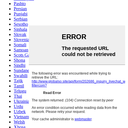
Pashto
Persian
Punjabi
Serbian
Sesotho
Sinhala
Slovak
Slovenian
Somali
Samoan
Scots Gaelic
Shona
Sindhi
Sundanese
Swahili
Tajik
Tamil
Telugu
Thai
Ukrainian
Urdu
Uzbek
Vietnamese
Welsh
Xhosa