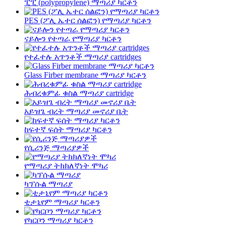
ፒፒ (polypropylene) ማጣሪያ ካርቶን
PES (ፖሊ ኤተር ሰልፎን) የማጣሪያ ካርቶን
ናይሎን የተጣራ የማጣሪያ ካርቶን
የተፈተሉ አጥንቶች ማጣሪያ cartridges
Glass Firber membrane ማጣሪያ ካርቶን
ሕብረቁምፊ ቁስል ማጣሪያ cartridge
አይዝጌ ብረት ማጣሪያ መኖሪያ ቤት
ከፍተኛ ፍሰት ማጣሪያ ካርቶን
የሲሪንጅ ማጣሪያዎች
የማጣሪያ ትክክለኛነት ሞካሪ
ካፕሱል ማጣሪያ
ቲታኒየም ማጣሪያ ካርቶን
የካርቦን ማጣሪያ ካርቶን